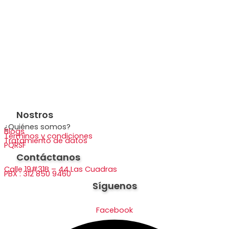
Nostros
¿Quiénes somos?
Blogs
Términos y condiciones
Tratamiento de datos
PQRSF
Contáctanos
Calle 19#31B – 44 Las Cuadras
PBX : 312 850 9460
Síguenos
Facebook