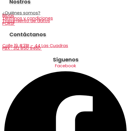
Nostros
¿Quiénes somos?
Blogs
Términos y condiciones
Tratamiento de datos
PQRSF
Contáctanos
Calle 19 #31B – 44 Las Cuadras
PBX : 312 850 9460
Síguenos
Facebook