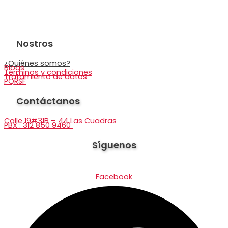
Nostros
¿Quiénes somos?
Blogs
Términos y condiciones
Tratamiento de datos
PQRSF
Contáctanos
Calle 19#31B – 44 Las Cuadras
PBX : 312 850 9460
Síguenos
Facebook