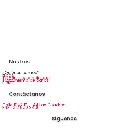
Nostros
¿Quiénes somos?
Blogs
Términos y condiciones
Tratamiento de datos
PQRSF
Contáctanos
Calle 19#31B – 44 Las Cuadras
PBX : 312 850 9460
Síguenos