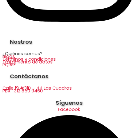
Nostros
¿Quiénes somos?
Blogs
Términos y condiciones
Tratamiento de datos
PQRSF
Contáctanos
Calle 19 #31B – 44 Las Cuadras
PBX : 312 850 9460
Síguenos
Facebook