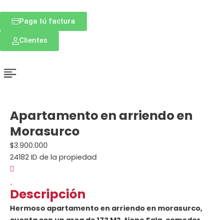
Ir
al
Paga tú factura
contenido
Clientes
Apartamento en arriendo en
Morasurco
$3.900.000
24182
ID de la propiedad
Descripción
Hermoso apartamento en arriendo en morasurco,