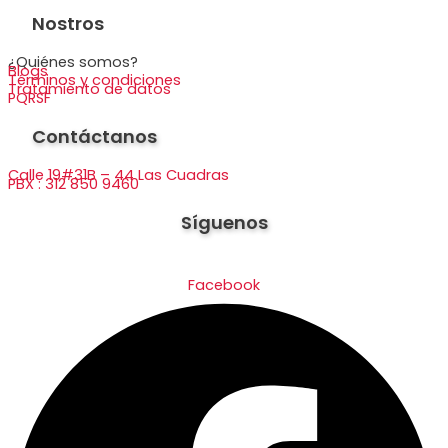
Nostros
¿Quiénes somos?
Blogs
Términos y condiciones
Tratamiento de datos
PQRSF
Contáctanos
Calle 19#31B – 44 Las Cuadras
PBX : 312 850 9460
Síguenos
Facebook