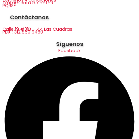
Tratamiento de datos
PQRSF
Contáctanos
Calle 19 #31B – 44 Las Cuadras
PBX : 312 850 9460
Síguenos
Facebook