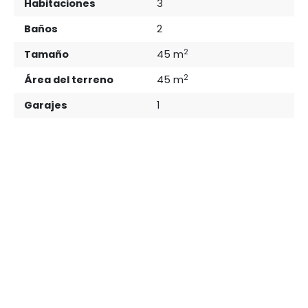
Habitaciones
3
Baños
2
2
Tamaño
45 m
2
Área del terreno
45 m
Garajes
1