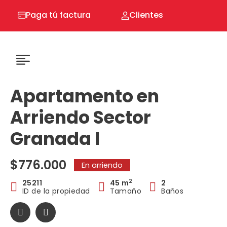
Ir
Paga tú factura
Clientes
al
contenido
Apartamento en
Arriendo Sector
Granada I
$776.000
En arriendo
2
25211
45 m
2
ID de la propiedad
Tamaño
Baños