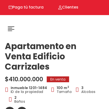
Ir
Paga tú factura
Clientes
al
contenido
Apartamento en
Venta Edificio
Carrizales
$410.000.000
En venta
2
Inmueble 1201-1484
100 m
3
ID de la propiedad
Tamaño
Alcobas
2
Baños