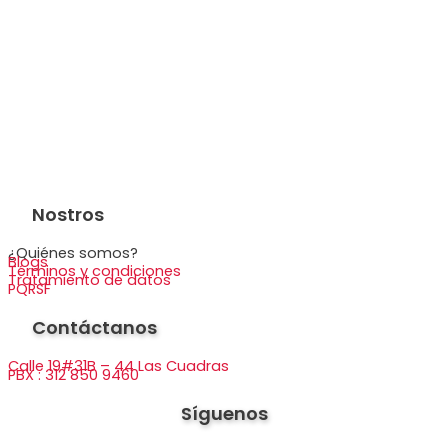
Nostros
¿Quiénes somos?
Blogs
Términos y condiciones
Tratamiento de datos
PQRSF
Contáctanos
Calle 19#31B – 44 Las Cuadras
PBX : 312 850 9460
Síguenos