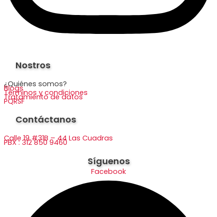
Nostros
¿Quiénes somos?
Blogs
Términos y condiciones
Tratamiento de datos
PQRSF
Contáctanos
Calle 19 #31B – 44 Las Cuadras
PBX : 312 850 9460
Síguenos
Facebook