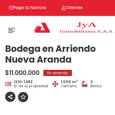
Ir
Paga tú factura
Clientes
al
contenido
Bodega en Arriendo
Nueva Aranda
$11.000.000
En arriendo
2
1201-1482
1.000 m
3
ID de la propiedad
Tamaño
Baños