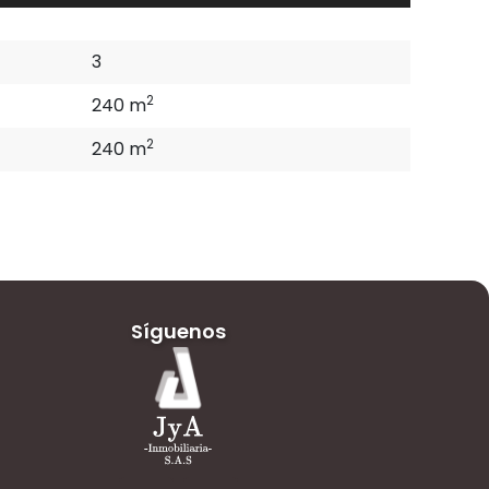
3
2
240 m
2
240 m
Síguenos