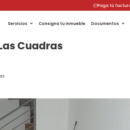
Paga tú factur
Servicios
Consigna tu inmueble
Documentos
 Las Cuadras
as