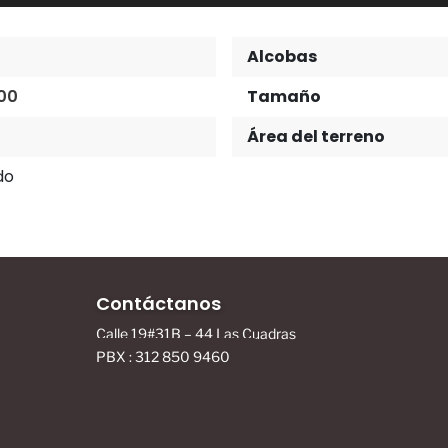
Alcobas
00
Tamaño
Área del terreno
do
Contáctanos
Calle 19#31B – 44 Las Cuadras
PBX : 312 850 9460