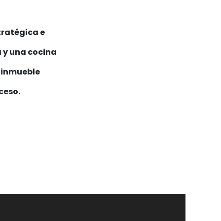
tratégica e
a y una cocina
n inmueble
ceso.