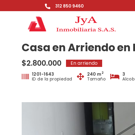
Ir
312 850 9460
al
contenido
Casa en Arriendo en
$2.800.000
En arriendo
2
1201-1643
240 m
3
ID de la propiedad
Tamaño
Alcob