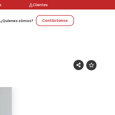
a
Clientes
Contáctanos
¿Quíenes sómos?