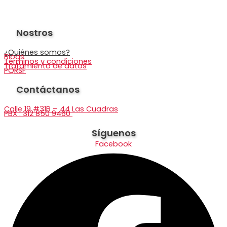
Nostros
¿Quiénes somos?
Blogs
Términos y condiciones
Tratamiento de datos
PQRSF
Contáctanos
Calle 19 #31B – 44 Las Cuadras
PBX : 312 850 9460
Síguenos
Facebook