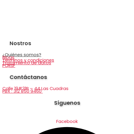
Nostros
¿Quiénes somos?
Blogs
Términos y condiciones
Tratamiento de datos
PQRSF
Contáctanos
Calle 19#31B – 44 Las Cuadras
PBX : 312 850 9460
Síguenos
Facebook