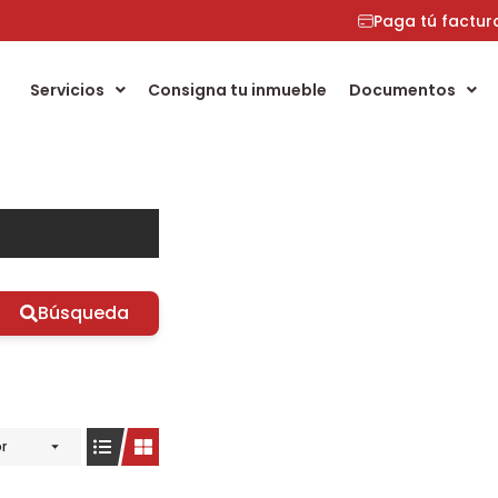
Paga tú factur
Servicios
Consigna tu inmueble
Documentos
Búsqueda
r