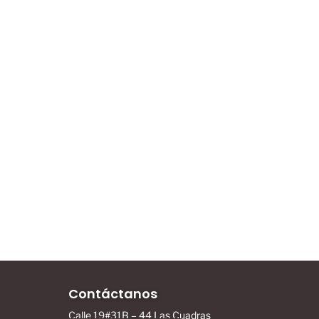
Contáctanos
Calle 19#31B – 44 Las Cuadras