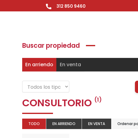
Ir
312 850 9460
al
contenido
Buscar propiedad
En arriendo
En venta
CONSULTORIO
(1)
TODO
EN ARRIENDO
EN VENTA
Ordenar po