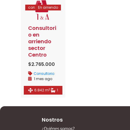
consultorio
En arriendo
Consultori
o en
arriendo
sector
Centro
$2.765.000
Consultorio
1 mes ago
2
6.842 m
1
Nostros
¿Quiénes somos?