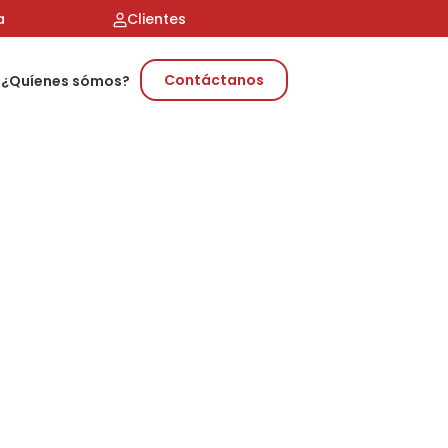
a
Clientes
Contáctanos
¿Quíenes sómos?