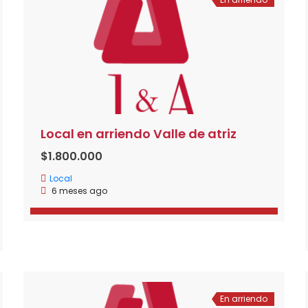
Local en arriendo Valle de atriz
$1.800.000
Local
6 meses ago
En arriendo