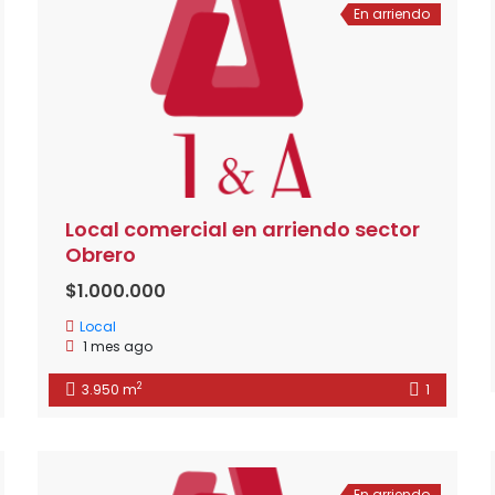
En arriendo
Local comercial en arriendo sector
Obrero
$1.000.000
Local
1 mes ago
2
3.950 m
1
En arriendo