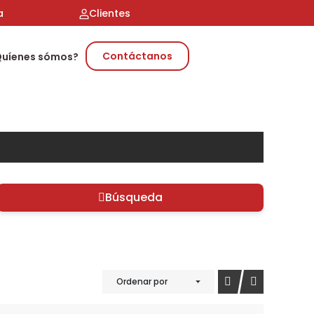
a
Clientes
Contáctanos
Quíenes sómos?
Búsqueda
Ordenar por