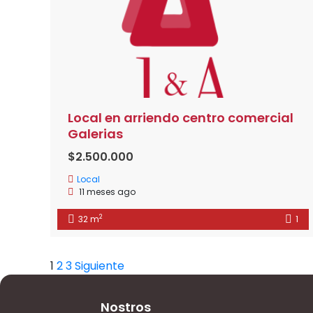
Local en arriendo centro comercial
Galerias
$2.500.000
Local
11 meses ago
2
32 m
1
1
2
3
Siguiente
Nostros