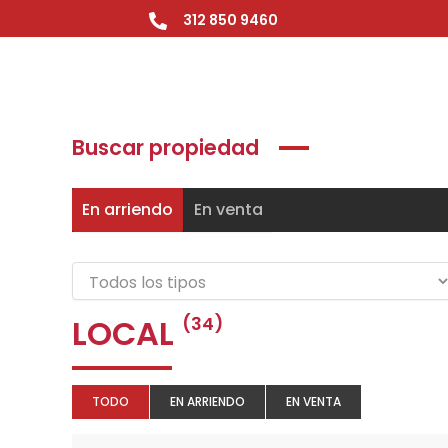
Ir
312 850 9460
al
contenido
Buscar propiedad
En arriendo
En venta
LOCAL
(34)
TODO
EN ARRIENDO
EN VENTA