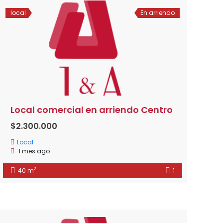
local
En arriendo
Local comercial en arriendo Centro
$2.300.000
Local
1 mes ago
2
40 m
1