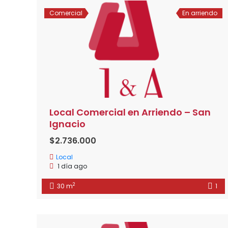
Comercial
En arriendo
Local Comercial en Arriendo – San
Ignacio
$2.736.000
Local
1 día ago
2
30 m
1