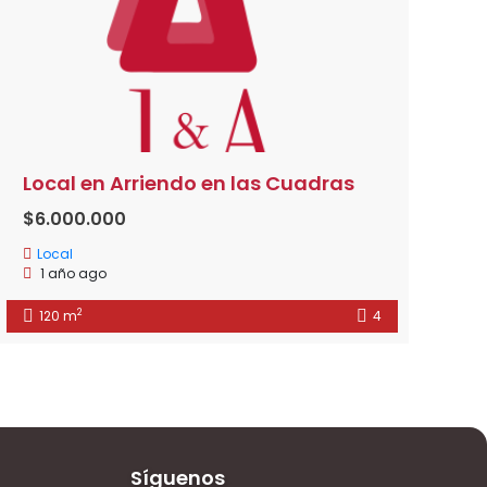
Local en Arriendo en las Cuadras
$6.000.000
Local
1 año ago
2
120 m
4
Síguenos