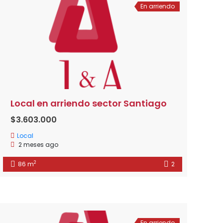
En arriendo
Local en arriendo sector Santiago
$3.603.000
Local
2 meses ago
2
86 m
2
En arriendo