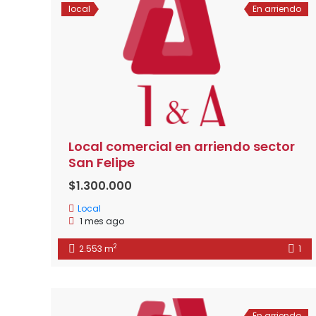
local
En arriendo
Local comercial en arriendo sector
San Felipe
$1.300.000
Local
1 mes ago
2
2.553 m
1
En arriendo