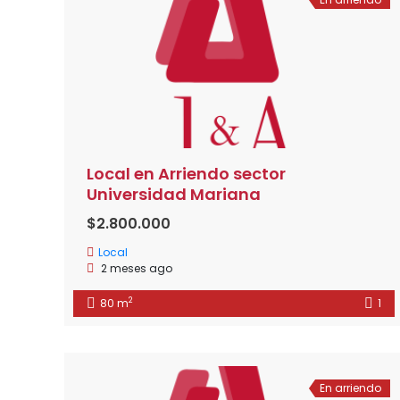
Local en Arriendo sector
Universidad Mariana
$2.800.000
Local
2 meses ago
2
80 m
1
En arriendo