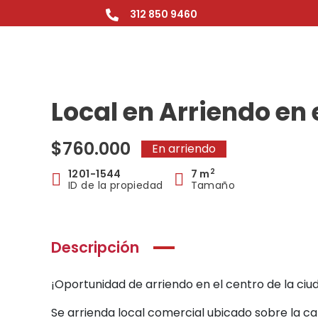
Ir
312 850 9460
al
contenido
Local en Arriendo en 
$760.000
En arriendo
2
1201-1544
7 m
ID de la propiedad
Tamaño
Descripción
¡Oportunidad de arriendo en el centro de la ciu
Se arrienda local comercial ubicado sobre la cal