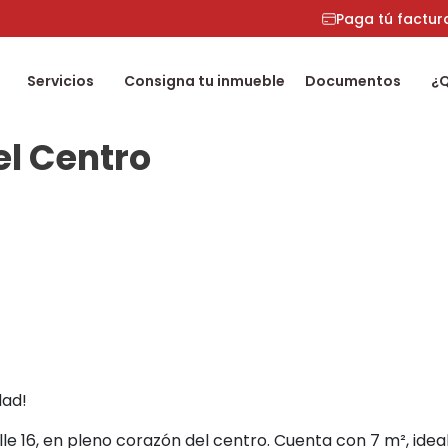
Paga tú factur
Servicios
Consigna tu inmueble
Documentos
¿
el Centro
dad!
le 16, en pleno corazón del centro. Cuenta con 7 m², idea