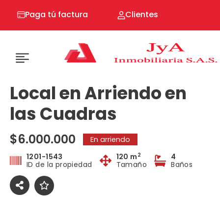
Ir
Paga tú factura
Clientes
al
contenido
Local en Arriendo en
las Cuadras
$6.000.000
En arriendo
2
1201-1543
120 m
4
ID de la propiedad
Tamaño
Baños